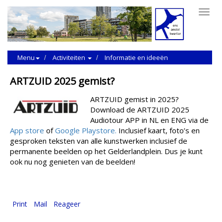
Toggl
navig
Menu
Activiteiten
Informatie en ideeën
ARTZUID 2025 gemist?
ARTZUID gemist in 2025?
Download de ARTZUID 2025
Audiotour APP in NL en ENG via de
App store
of
Google Playstore.
Inclusief kaart, foto’s en
gesproken teksten van alle kunstwerken inclusief de
permanente beelden op het Gelderlandplein. Dus je kunt
ook nu nog genieten van de beelden!
Print
Mail
Reageer