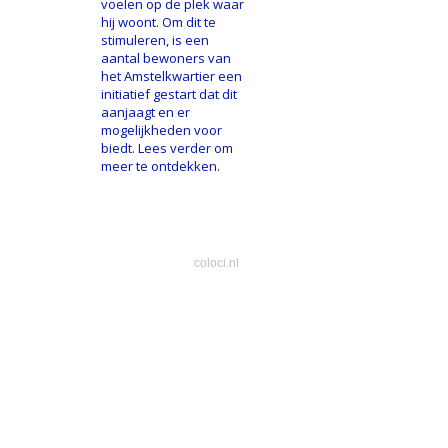
voelen op de plek waar
hij woont. Om dit te
stimuleren, is een
aantal bewoners van
het Amstelkwartier een
initiatief gestart dat dit
aanjaagt en er
mogelijkheden voor
biedt. Lees verder om
meer te ontdekken.
coloci.nl