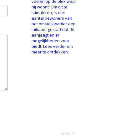
voelen op de plek waar
hij woont. Om dit te
stimuleren, is een
aantal bewoners van
het Amstelkwartier een
initiatief gestart dat dit
aanjaagt en er
mogelijkheden voor
biedt. Lees verder om
meer te ontdekken.
coloci.nl